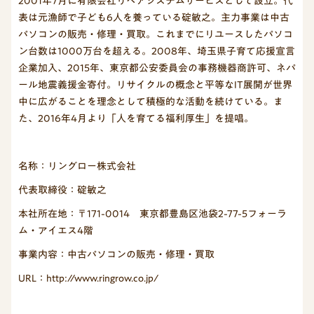
2001年7月に有限会社リペアシステムサービスとして設立。代
表は元漁師で子ども6人を養っている碇敏之。主力事業は中古
パソコンの販売・修理・買取。これまでにリユースしたパソコ
ン台数は1000万台を超える。2008年、埼玉県子育て応援宣言
企業加入、2015年、東京都公安委員会の事務機器商許可、ネパ
ール地震義援金寄付。リサイクルの概念と平等なIT展開が世界
中に広がることを理念として積極的な活動を続けている。ま
た、2016年4月より「人を育てる福利厚生」を提唱。
名称：リングロー株式会社
代表取締役：碇敏之
本社所在地：〒171-0014 東京都豊島区池袋2-77-5フォーラ
ム・アイエス4階
事業内容：中古パソコンの販売・修理・買取
URL：http://www.ringrow.co.jp/