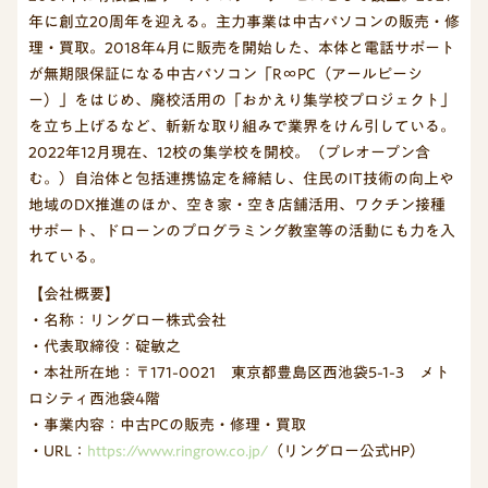
年に創立20周年を迎える。主力事業は中古パソコンの販売・修
理・買取。2018年4月に販売を開始した、本体と電話サポート
が無期限保証になる中古パソコン「R∞PC（アールピーシ
ー）」をはじめ、廃校活用の「おかえり集学校プロジェクト」
を立ち上げるなど、斬新な取り組みで業界をけん引している。
2022年12月現在、12校の集学校を開校。（プレオープン含
む。）自治体と包括連携協定を締結し、住民のIT技術の向上や
地域のDX推進のほか、空き家・空き店舗活用、ワクチン接種
サポート、ドローンのプログラミング教室等の活動にも力を入
れている。
【会社概要】
・名称：リングロー株式会社
・代表取締役：碇敏之
・本社所在地：〒171-0021 東京都豊島区西池袋5-1-3 メト
ロシティ西池袋4階
・事業内容：中古PCの販売・修理・買取
・URL：
https://www.ringrow.co.jp/
（リングロー公式HP）