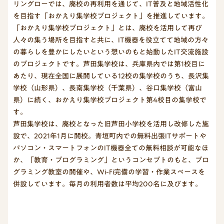
リングローでは、廃校の再利用を通じて、IT普及と地域活性化
を目指す「おかえり集学校プロジェクト」を推進しています。
「おかえり集学校プロジェクト」とは、廃校を活用して再び
人々の集う場所を目指すと共に、IT機器を役立てて地域の方々
の暮らしを豊かにしたいという想いのもと始動したIT交流施設
のプロジェクトです。芦田集学校は、兵庫県内では第1校目に
あたり、現在全国に展開している12校の集学校のうち、長沢集
学校（山形県）、長南集学校（千葉県）、谷口集学校（富山
県）に続く、おかえり集学校プロジェクト第4校目の集学校で
す。
芦田集学校は、廃校となった旧芦田小学校を活用し改修した施
設で、2021年1月に開校。青垣町内での無料出張ITサポートや
パソコン・スマートフォンのIT機器全ての無料相談が可能なほ
か、「教育・プログラミング」というコンセプトのもと、プロ
グラミング教室の開催や、Wi-Fi完備の学習・作業スペースを
併設しています。毎月の利用者数は平均200名に及びます。