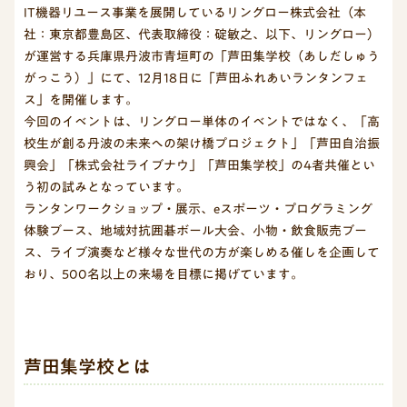
IT機器リユース事業を展開しているリングロー株式会社（本
社：東京都豊島区、代表取締役：碇敏之、以下、リングロー）
が運営する兵庫県丹波市青垣町の「芦田集学校（あしだしゅう
がっこう）」にて、12月18日に「芦田ふれあいランタンフェ
ス」を開催します。
今回のイベントは、リングロー単体のイベントではなく、「高
校生が創る丹波の未来への架け橋プロジェクト」「芦田自治振
興会」「株式会社ライブナウ」「芦田集学校」の4者共催とい
う初の試みとなっています。
ランタンワークショップ・展示、eスポーツ・プログラミング
体験ブース、地域対抗囲碁ボール大会、小物・飲食販売ブー
ス、ライブ演奏など様々な世代の方が楽しめる催しを企画して
おり、500名以上の来場を目標に掲げています。
芦田集学校とは