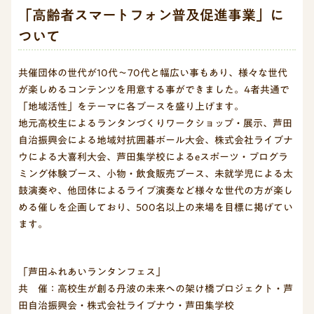
「高齢者スマートフォン普及促進事業」に
ついて
共催団体の世代が10代～70代と幅広い事もあり、様々な世代
が楽しめるコンテンツを用意する事ができました。4者共通で
「地域活性」をテーマに各ブースを盛り上げます。
地元高校生によるランタンづくりワークショップ・展示、芦田
自治振興会による地域対抗囲碁ボール大会、株式会社ライブナ
ウによる大喜利大会、芦田集学校によるeスポーツ・プログラ
ミング体験ブース、小物・飲食販売ブース、未就学児による太
鼓演奏や、他団体によるライブ演奏など様々な世代の方が楽し
める催しを企画しており、500名以上の来場を目標に掲げてい
ます。
「芦田ふれあいランタンフェス」
共 催：高校生が創る丹波の未来への架け橋プロジェクト・芦
田自治振興会・株式会社ライブナウ・芦田集学校