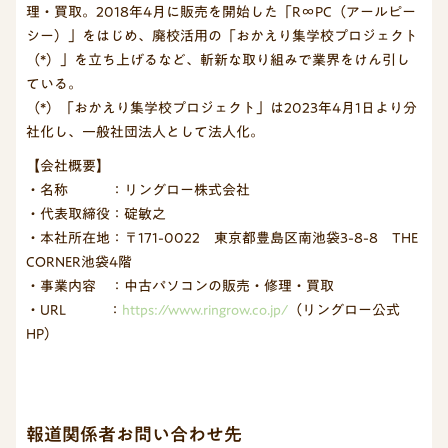
理・買取。2018年4月に販売を開始した「R∞PC（アールピー
シー）」をはじめ、廃校活用の「おかえり集学校プロジェクト
（*）」を立ち上げるなど、斬新な取り組みで業界をけん引し
ている。
（*）「おかえり集学校プロジェクト」は2023年4月1日より分
社化し、一般社団法人として法人化。
【会社概要】
・名称 ：リングロー株式会社
・代表取締役：碇敏之
・本社所在地：〒171-0022 東京都豊島区南池袋3-8-8 THE
CORNER池袋4階
・事業内容 ：中古パソコンの販売・修理・買取
・URL ：
https://www.ringrow.co.jp/
（リングロー公式
HP）
報道関係者お問い合わせ先