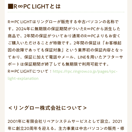
■R∞PC LIGHTとは
R∞PC LIGHTはリングローが販売する中古パソコンの名称で
す。2024年に無期限の保証期間がついたR∞PCから派生した
商品で、2年間の保証がついており通常のR∞PCよりもお安く
ご購入いただけることが特徴です。2年間の保証は「お客様起
因の故障であっても保証対象」という業界初の保証内容となっ
ており、保証に加えて電話やメール、LINEを用いたアフターサ
ポートは保証期間が終了しても無期限で利用可能です。
R∞PC LIGHTについて：
https://rpc.ringrow.co.jp/pages/rpc-
light-explanation
＜リングロー株式会社について＞
2001年に有限会社リペアシステムサービスとして設立。2021
年に創立20周年を迎える。主力事業は中古パソコンの販売・修